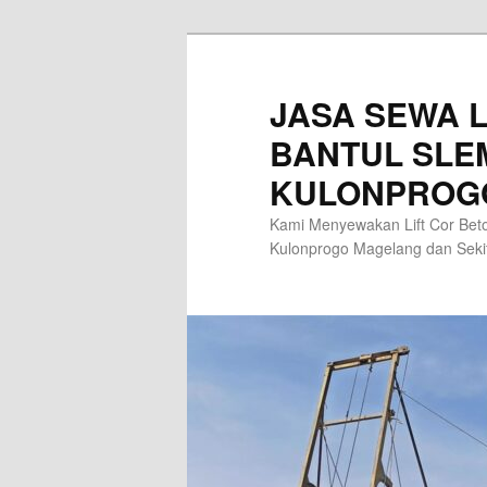
Skip
Skip
to
to
primary
secondary
JASA SEWA L
content
content
BANTUL SLE
KULONPROG
Kami Menyewakan Lift Cor Beto
Kulonprogo Magelang dan Sek