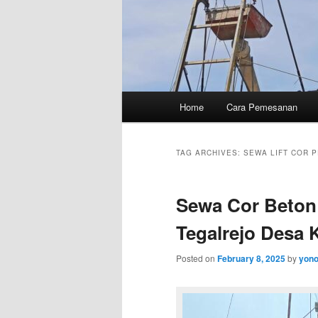
Main
Home
Cara Pemesanan
menu
TAG ARCHIVES:
SEWA LIFT COR P
Sewa Cor Beton 
Tegalrejo Desa
Posted on
February 8, 2025
by
yon