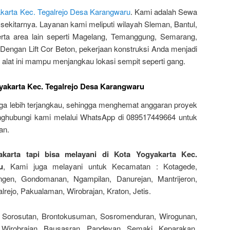
karta Kec. Tegalrejo Desa Karangwaru
. Kami adalah Sewa
 sekitarnya. Layanan kami meliputi wilayah Sleman, Bantul,
erta area lain seperti Magelang, Temanggung, Semarang,
Dengan Lift Cor Beton, pekerjaan konstruksi Anda menjadi
 alat ini mampu menjangkau lokasi sempit seperti gang.
yakarta Kec. Tegalrejo Desa Karangwaru
juga lebih terjangkau, sehingga menghemat anggaran proyek
ghubungi kami melalui WhatsApp di 089517449664 untuk
an.
karta tapi bisa melayani di Kota Yogyakarta Kec.
u
, Kami juga melayani untuk Kecamatan : Kotagede,
en, Gondomanan, Ngampilan, Danurejan, Mantrijeron,
rejo, Pakualaman, Wirobrajan, Kraton, Jetis.
 Sorosutan, Brontokusuman, Sosromenduran, Wirogunan,
Wirobrajan, Bausasran, Pandeyan, Semaki, Keparakan,