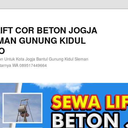
IFT COR BETON JOGJA
MAN GUNUNG KIDUL
O
n Untuk Kota Jogja Bantul Gunung Kidul Sleman
itarnya WA 089517449664