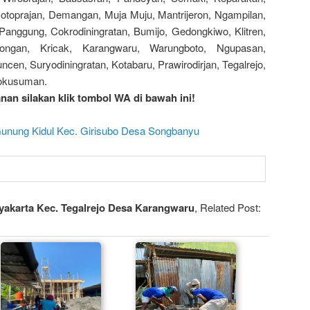
otoprajan, Demangan, Muja Muju, Mantrijeron, Ngampilan,
Panggung, Cokrodiningratan, Bumijo, Gedongkiwo, Klitren,
ongan, Kricak, Karangwaru, Warungboto, Ngupasan,
cen, Suryodiningratan, Kotabaru, Prawirodirjan, Tegalrejo,
gokusuman.
an silakan klik tombol WA di bawah ini!
Gunung Kidul Kec. Girisubo Desa Songbanyu
yakarta Kec. Tegalrejo Desa Karangwaru
, Related Post: