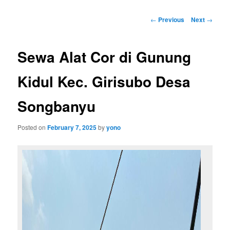
Post
←
Previous
Next
→
navigation
Sewa Alat Cor di Gunung
Kidul Kec. Girisubo Desa
Songbanyu
Posted on
February 7, 2025
by
yono