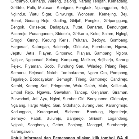
Giricahyo, Giriharjo, Wareng, Balong, Karang Tengah, Kemadang,
Giritirto, Petir, Mulusan, Kanigoro, Pengkok, Nglanggeran, Beji,
Nglindur, Watu Sigar, Giriwungu, Wonosari, Kemejing, Beji,
Bohol, Gedang Rejo, Gading, Girijati, Pengkol, Giripanggung,
Dengok, Girisekar, Dadapayu, Putat, Banaran, Bendungan,
Pacarejo, Pucanganom, Sidorejo, Girikarto, Kelor, Salam, Nglegi,
Grogol, Giring, Kedung Keris, Pulutan, Bedoyo, Gombang,
Hargosari, Katongan, Baleharjo, Girisuko, Plembutan, Ngawu,
Jepitu, Jetis, Playen, Giripurwo, Planjan, Sampang, Nglora,
Nglipar, Ngeposari, Selang, Kampung, Melikan, Bejiharjo, Karang
Rejek, Piyaman, Sodo, Pundung Sari, Wiladeg, Pilang Rejo,
Semanu, Rejosari, Natah, Tambakromo, Ngoro Oro, Pampang,
Tegalrejo, Botodayakan, Semugih, Tileng, Sambirejo, Candirejo,
Kemiri, Karang Sari, Pringombo, Watu Gajah, Mulo, Kalitekuk,
Umbul Rejo, Ngawis, Sawahan, Tancep, Genjahan, Siraman,
Purwodadi, Jati Ayu, Ngleri, Sumber Giri, Banyusoco, Girimulyo,
Ngalang, Hargo Mulyo, Gari, Sidoharjo, Jurang Jero, Karangmojo,
Kedungpoh, Karangwuni, Bleberan, Bandung, Ngestirejo,
Semoyo, Patuk, Bulurejo, Banjarejo, Giriasih, Logandeng,
Ngipak, Songbanyu, Getas, Ponjong, Monggol, Sumberrejo,
Karangawen.
Untuk Informasi dan Pemesanan silakan klik tombol WA di