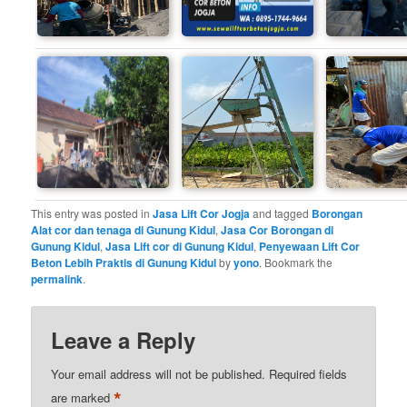
This entry was posted in
Jasa Lift Cor Jogja
and tagged
Borongan
Alat cor dan tenaga di Gunung Kidul
,
Jasa Cor Borongan di
Gunung Kidul
,
Jasa Lift cor di Gunung Kidul
,
Penyewaan Lift Cor
Beton Lebih Praktis di Gunung Kidul
by
yono
. Bookmark the
permalink
.
Leave a Reply
Your email address will not be published.
Required fields
*
are marked