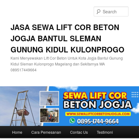
Skip
to
Sear
primary
content
JASA SEWA LIFT COR BETON
JOGJA BANTUL SLEMAN
GUNUNG KIDUL KULONPROGO
Kami Menyewakan Lift Cor Beton Untuk Kota Jogja Bantul Gunung
Kidul Sleman Kulonprogo Magelang dan Sekitarnya WA
089517449664
Main
Home
Cara Pemesanan
Contac Us
Testimoni
menu