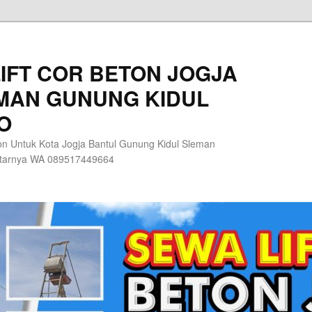
IFT COR BETON JOGJA
MAN GUNUNG KIDUL
O
n Untuk Kota Jogja Bantul Gunung Kidul Sleman
itarnya WA 089517449664