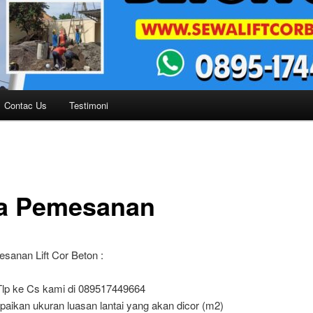
Contac Us
Testimoni
a Pemesanan
sanan Lift Cor Beton :
lp ke Cs kami di 089517449664
aikan ukuran luasan lantai yang akan dicor (m2)