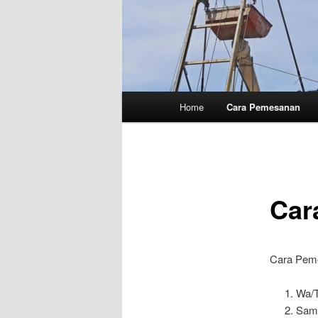
Main
Home
Cara Pemesanan
menu
Car
Cara Peme
Wa/T
Samp