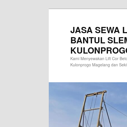
Skip
to
primary
JASA SEWA L
content
BANTUL SLE
KULONPROG
Kami Menyewakan Lift Cor Beto
Kulonprogo Magelang dan Sek