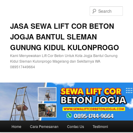
Skip
Skip
to
to
Sear
primary
secondary
content
content
JASA SEWA LIFT COR BETON
JOGJA BANTUL SLEMAN
GUNUNG KIDUL KULONPROGO
Kami Menyewakan Lift Cor Beton Untuk Kota Jogja Bantul Gunung
Kidul Sleman Kulonprogo Magelang dan Sekitarnya WA
089517449664
Main
Home
Cara Pemesanan
Contac Us
Testimoni
menu