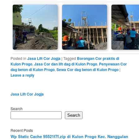
Posted in
Jasa Lift Cor Jogja
|
Tagged
Borongan Cor praktis di
Kulon Progo
,
Jasa Cor dan lift dag di Kulon Progo
,
Penyewaan Cor
dag beton di Kulon Progo
,
Sewa Cor dag beton di Kulon Progo
|
Leave a reply
Jasa Lift Cor Jogja
Search
Search
Recent Posts
Wp Static Cache 95521f7f.zip di Kulon Progo Kec. Nanggulan