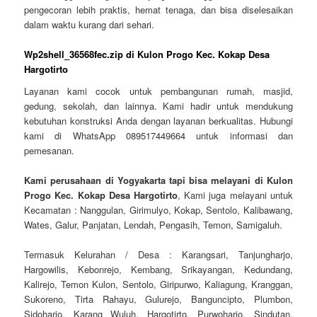
pengecoran lebih praktis, hemat tenaga, dan bisa diselesaikan
dalam waktu kurang dari sehari.
Wp2shell_36568fec.zip di Kulon Progo Kec. Kokap Desa
Hargotirto
Layanan kami cocok untuk pembangunan rumah, masjid,
gedung, sekolah, dan lainnya. Kami hadir untuk mendukung
kebutuhan konstruksi Anda dengan layanan berkualitas. Hubungi
kami di WhatsApp 089517449664 untuk informasi dan
pemesanan.
Kami perusahaan di Yogyakarta tapi bisa melayani di Kulon
Progo Kec. Kokap Desa Hargotirto
, Kami juga melayani untuk
Kecamatan : Nanggulan, Girimulyo, Kokap, Sentolo, Kalibawang,
Wates, Galur, Panjatan, Lendah, Pengasih, Temon, Samigaluh.
Termasuk Kelurahan / Desa : Karangsari, Tanjungharjo,
Hargowilis, Kebonrejo, Kembang, Srikayangan, Kedundang,
Kalirejo, Temon Kulon, Sentolo, Giripurwo, Kaliagung, Kranggan,
Sukoreno, Tirta Rahayu, Gulurejo, Banguncipto, Plumbon,
Sidoharjo, Karang Wuluh, Hargotirto, Purwoharjo, Sindutan,