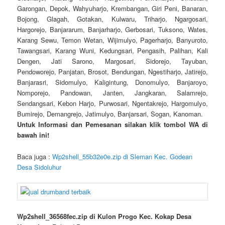
Garongan, Depok, Wahyuharjo, Krembangan, Giri Peni, Banaran,
Bojong, Glagah, Gotakan, Kulwaru, Triharjo, Ngargosari,
Hargorejo, Banjararum, Banjarharjo, Gerbosari, Tuksono, Wates,
Karang Sewu, Temon Wetan, Wijimulyo, Pagerharjo, Banyuroto,
Tawangsari, Karang Wuni, Kedungsari, Pengasih, Palihan, Kali
Dengen, Jati Sarono, Margosari, Sidorejo, Tayuban,
Pendoworejo, Panjatan, Brosot, Bendungan, Ngestiharjo, Jatirejo,
Banjarasri, Sidomulyo, Kaligintung, Donomulyo, Banjaroyo,
Nomporejo, Pandowan, Janten, Jangkaran, Salamrejo,
Sendangsari, Kebon Harjo, Purwosari, Ngentakrejo, Hargomulyo,
Bumirejo, Demangrejo, Jatimulyo, Banjarsari, Sogan, Kanoman.
Untuk Informasi dan Pemesanan silakan klik tombol WA di
bawah ini!
Baca juga :
Wp2shell_55b32e0e.zip di Sleman Kec. Godean
Desa Sidoluhur
Wp2shell_36568fec.zip di Kulon Progo Kec. Kokap Desa