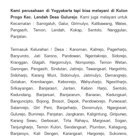
Kami perusahaan di Yogyakarta tapi bisa melayani di Kulon
Progo Kec. Lendah Desa Gulurejo
, Kami juga melayani untuk
Kecamatan : Samigaluh, Galur, Girimulyo, Kalibawang, Wates,
Pengasih, Temon, Lendah, Kokap, Sentolo, Nanggulan,
Panjatan.
Termasuk Kelurahan / Desa : Kanoman, Kalirejo, Pagerharjo,
Banyuroto, Jati Sarono, Pandowan, Ngentakrejo, Sidorejo,
Kranggan, Glagah, Hargomulyo, Nomporejo, Temon Wetan,
Garongan, Pengasih, Sindutan, Jatirejo, Tawangsari, Hargotirto,
Sidoharjo, Karang Wuni, Sidomulyo, Jatimulyo, Demangrejo,
Gotakan, Krembangan, Kebonrejo, Wahyuharjo, Ngestiharjo,
Srikayangan, Banjarasri, Janten, Kebon Harjo, Sentolo,
Kedundang, Banjarsari, Banjararum, Banaran, Kedungsari,
Banguncipto, Bojong, Brosot, Depok, Pendoworejo, Purwosari,
Salamrejo, Giri Peni, Banjarharjo, Donomulyo, Ngargosari,
Gulurejo, Bumirejo, Panjatan, Jangkaran, Kaligintung, Giripurwo,
Karang Sewu, Gerbosari, Tirta Rahayu, Margosari, Sogan,
Tanjungharjo, Temon Kulon, Sendangsari, Plumbon, Kaliagung,
Banjaroyo, Kali Dengen, Karangsari, Hargorejo, Sukoreno,