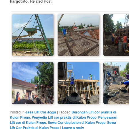
Hargotirto
, Related Post:
Posted in
Jasa Lift Cor Jogja
|
Tagged
Borongan Lift cor praktis di
Kulon Progo
,
Penyedia Lift cor praktis di Kulon Progo
,
Penyewaan
Lift cor di Kulon Progo
,
Sewa Cor dag beton di Kulon Progo
,
Sewa
Lift Cor Praktis di Kulon Progo
|
Leave a reply