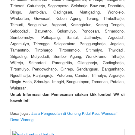
Tirtosari, Caturharjo, Segoroyoso, Seloharjo, Bawuran, Donotirto,
Dlingo, Jambidan, Gadingsari, Murtigading, Wonolelo,
Wirokerten, Guwosari, Kebon Agung, Terong, Timbulharjo,
Trimurti, Bangunjiwo, Argosari, Karangtalun, Karang Tengah,
Sabdodadi, Baturetno, Sidomulyo, Poncosari, Srihardono,
Sumbermulyo, Palbapang, Bantul, Jatimulyo, Argodadi,
Argomulyo, Trirenggo, Selopamioro, Panggungharjo, Jagalan,
Tamantirto, Tirtohargo, Tirtonirmolo, Sitimulyo, Triwidadi,
Srigading, Mulyodadi, Sumber Agung, Wonokromo, Triharjo,
Wijirejo, Srimartani, Parangtritis, Gilangharjo, Gadingharjo,
Tirtomulyo, Pendowoharjo, Girirejo, Sendangsari, Bangunharjo,
Ngestiharjo, Panjangrejo, Potorono, Canden, Trimulyo, Argorejo,
Ringin Harjo, Srimulyo, Imogiri, Banguntapan, Tamanan, Patalan,
Wukirsari.
Untuk Informasi dan Pemesanan silakan klik tombol WA di
bawah ini!
Baca juga :
Jasa Pengecoran di Gunung Kidul Kec. Wonosari
Desa Wareng