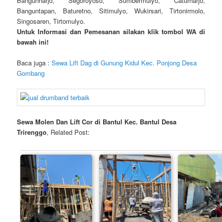
Bangunharjo, Segoroyoso, Sumbermulyo, Caturharjo,
Banguntapan, Baturetno, Sitimulyo, Wukirsari, Tirtonirmolo,
Singosaren, Tirtomulyo.
Untuk Informasi dan Pemesanan silakan klik tombol WA di
bawah ini!
Baca juga :
Sewa Lift Dag di Gunung Kidul Kec. Ponjong Desa
Gombang
Sewa Molen Dan Lift Cor di Bantul Kec. Bantul Desa
Trirenggo
, Related Post: