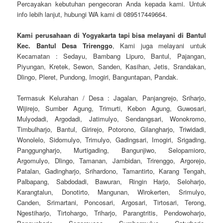
Percayakan kebutuhan pengecoran Anda kepada kami. Untuk
info lebih lanjut, hubungi WA kami di 089517449664.
Kami perusahaan di Yogyakarta tapi bisa melayani di Bantul
Kec. Bantul Desa Trirenggo
, Kami juga melayani untuk
Kecamatan : Sedayu, Bambang Lipuro, Bantul, Pajangan,
Piyungan, Kretek, Sewon, Sanden, Kasihan, Jetis, Srandakan,
Dlingo, Pleret, Pundong, Imogiri, Banguntapan, Pandak.
Termasuk Kelurahan / Desa : Jagalan, Panjangrejo, Sriharjo,
Wijirejo, Sumber Agung, Trimurti, Kebon Agung, Guwosari,
Mulyodadi, Argodadi, Jatimulyo, Sendangsari, Wonokromo,
Timbulharjo, Bantul, Girirejo, Potorono, Gilangharjo, Triwidadi,
Wonolelo, Sidomulyo, Trimulyo, Gadingsari, Imogiri, Srigading,
Panggungharjo, Murtigading, Bangunjiwo, Selopamioro,
Argomulyo, Dlingo, Tamanan, Jambidan, Trirenggo, Argorejo,
Patalan, Gadingharjo, Srihardono, Tamantirto, Karang Tengah,
Palbapang, Sabdodadi, Bawuran, Ringin Harjo, Seloharjo,
Karangtalun, Donotirto, Mangunan, Wirokerten, Srimulyo,
Canden, Srimartani, Poncosari, Argosari, Tirtosari, Terong,
Ngestiharjo, Tirtohargo, Triharjo, Parangtritis, Pendowoharjo,