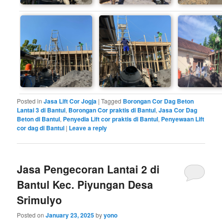
Posted in
Jasa Lift Cor Jogja
|
Tagged
Borongan Cor Dag Beton
Lantai 3 di Bantul
,
Borongan Cor praktis di Bantul
,
Jasa Cor Dag
Beton di Bantul
,
Penyedia Lift cor praktis di Bantul
,
Penyewaan Lift
cor dag di Bantul
|
Leave a reply
Jasa Pengecoran Lantai 2 di
Bantul Kec. Piyungan Desa
Srimulyo
Posted on
January 23, 2025
by
yono