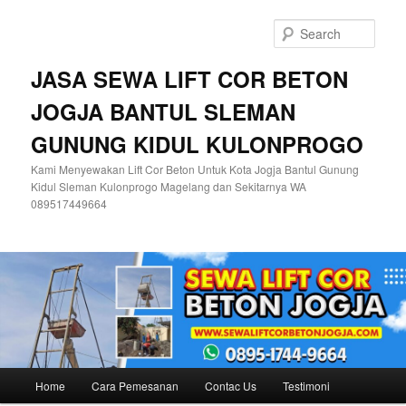
Skip
Skip
to
to
Sear
primary
secondary
content
content
JASA SEWA LIFT COR BETON
JOGJA BANTUL SLEMAN
GUNUNG KIDUL KULONPROGO
Kami Menyewakan Lift Cor Beton Untuk Kota Jogja Bantul Gunung
Kidul Sleman Kulonprogo Magelang dan Sekitarnya WA
089517449664
Main
Home
Cara Pemesanan
Contac Us
Testimoni
menu