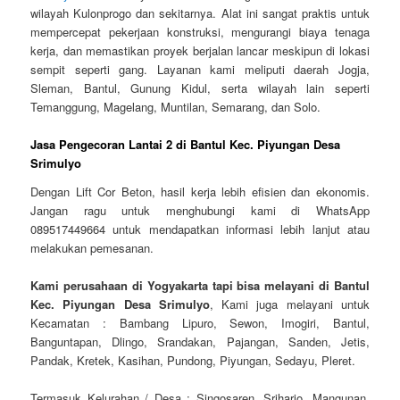
wilayah Kulonprogo dan sekitarnya. Alat ini sangat praktis untuk
mempercepat pekerjaan konstruksi, mengurangi biaya tenaga
kerja, dan memastikan proyek berjalan lancar meskipun di lokasi
sempit seperti gang. Layanan kami meliputi daerah Jogja,
Sleman, Bantul, Gunung Kidul, serta wilayah lain seperti
Temanggung, Magelang, Muntilan, Semarang, dan Solo.
Jasa Pengecoran Lantai 2 di Bantul Kec. Piyungan Desa
Srimulyo
Dengan Lift Cor Beton, hasil kerja lebih efisien dan ekonomis.
Jangan ragu untuk menghubungi kami di WhatsApp
089517449664 untuk mendapatkan informasi lebih lanjut atau
melakukan pemesanan.
Kami perusahaan di Yogyakarta tapi bisa melayani di Bantul
Kec. Piyungan Desa Srimulyo
, Kami juga melayani untuk
Kecamatan : Bambang Lipuro, Sewon, Imogiri, Bantul,
Banguntapan, Dlingo, Srandakan, Pajangan, Sanden, Jetis,
Pandak, Kretek, Kasihan, Pundong, Piyungan, Sedayu, Pleret.
Termasuk Kelurahan / Desa : Singosaren, Sriharjo, Mangunan,