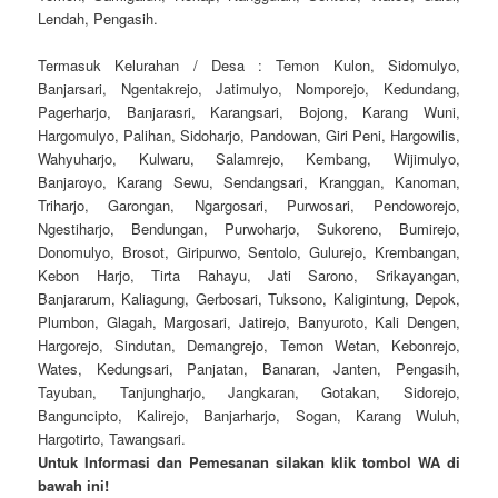
Lendah, Pengasih.
Termasuk Kelurahan / Desa : Temon Kulon, Sidomulyo,
Banjarsari, Ngentakrejo, Jatimulyo, Nomporejo, Kedundang,
Pagerharjo, Banjarasri, Karangsari, Bojong, Karang Wuni,
Hargomulyo, Palihan, Sidoharjo, Pandowan, Giri Peni, Hargowilis,
Wahyuharjo, Kulwaru, Salamrejo, Kembang, Wijimulyo,
Banjaroyo, Karang Sewu, Sendangsari, Kranggan, Kanoman,
Triharjo, Garongan, Ngargosari, Purwosari, Pendoworejo,
Ngestiharjo, Bendungan, Purwoharjo, Sukoreno, Bumirejo,
Donomulyo, Brosot, Giripurwo, Sentolo, Gulurejo, Krembangan,
Kebon Harjo, Tirta Rahayu, Jati Sarono, Srikayangan,
Banjararum, Kaliagung, Gerbosari, Tuksono, Kaligintung, Depok,
Plumbon, Glagah, Margosari, Jatirejo, Banyuroto, Kali Dengen,
Hargorejo, Sindutan, Demangrejo, Temon Wetan, Kebonrejo,
Wates, Kedungsari, Panjatan, Banaran, Janten, Pengasih,
Tayuban, Tanjungharjo, Jangkaran, Gotakan, Sidorejo,
Banguncipto, Kalirejo, Banjarharjo, Sogan, Karang Wuluh,
Hargotirto, Tawangsari.
Untuk Informasi dan Pemesanan silakan klik tombol WA di
bawah ini!