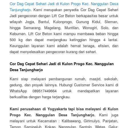
Cor Dag Cepat Sehari Jadi di Kulon Progo Kec. Nanggulan Desa
Tanjungharjo
. Kami merupakan penyedia Cor Dag Cepat Sehari
Jadi pengecoran dengan Lift Cor Beton berkapasitas besar untuk
wilayah Jogja, Bantul, Kulonprogo, Gunung Kidul, Sleman,
hingga Semarang, Magelang, Muntilan, Wonogiri, Solo, dan
Kebumen. Lift Cor Beton kami mampu membawa beban hingga
500 kg dan dapat menjangkau ketinggian hingga 4 lantai.
Keunggulan layanan kami adalah hemat tenaga, efisien, dan
dapat menyelesaikan pengecoran kurang dari sehari.
Cor Dag Cepat Sehari Jadi di Kulon Progo Kec. Nanggulan
Desa Tanjungharjo
Kami siap melayani pembangunan rumah, masjid, sekolah,
gedung, dan proyek lainnya. Hubungi Customer Service kami di
WhatsApp 089517449664 untuk mendapatkan layanan
berkualitas dengan harga terjangkau.
Kami perusahaan di Yogyakarta tapi bisa melayani di Kulon
Progo Kec. Nanggulan Desa Tanjungharjo
, Kami juga
melayani untuk Kecamatan : Kalibawang, Girimulyo, Panjatan,
Temon, Samigaluh, Kokap, Nanggulan, Sentolo, Wates, Galur,