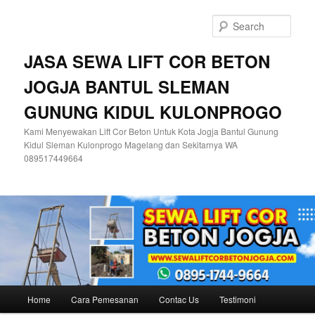
Skip
Skip
to
to
Sear
primary
secondary
content
content
JASA SEWA LIFT COR BETON
JOGJA BANTUL SLEMAN
GUNUNG KIDUL KULONPROGO
Kami Menyewakan Lift Cor Beton Untuk Kota Jogja Bantul Gunung
Kidul Sleman Kulonprogo Magelang dan Sekitarnya WA
089517449664
Main
Home
Cara Pemesanan
Contac Us
Testimoni
menu