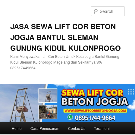
Skip
Skip
to
to
Sear
primary
secondary
content
content
JASA SEWA LIFT COR BETON
JOGJA BANTUL SLEMAN
GUNUNG KIDUL KULONPROGO
Kami Menyewakan Lift Cor Beton Untuk Kota Jogja Bantul Gunung
Kidul Sleman Kulonprogo Magelang dan Sekitarnya WA
089517449664
Main
Home
Cara Pemesanan
Contac Us
Testimoni
menu