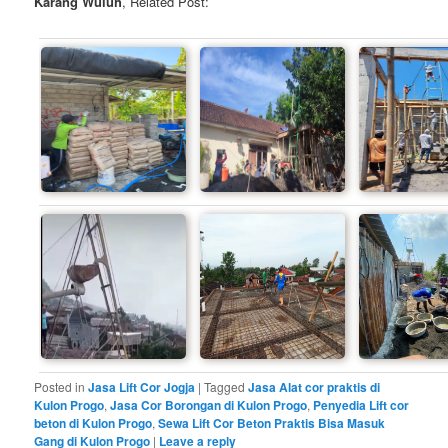
Karang Wuluh
, Related Post:
Posted in
Jasa Lift Cor Jogja
|
Tagged
Jasa Alat cor praktis di
Kulon Progo
,
Jasa Cor Borongan di Kulon Progo
,
Penyedia Lift cor
beton di Kulon Progo
,
Sewa Lift Cor Beton Praktis Bisa Masuk
Gang di Kulon Progo
|
Leave a reply