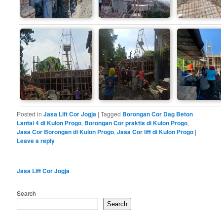
Posted in
Jasa Lift Cor Jogja
|
Tagged
Borongan Cor Dag Beton
Lantai 4 di Kulon Progo
,
Borongan Cor praktis di Kulon Progo
,
Jasa Cor Borongan di Kulon Progo
,
Jasa Cor lift di Kulon Progo
|
Leave a reply
Jasa Lift Cor Jogja
Search
Search