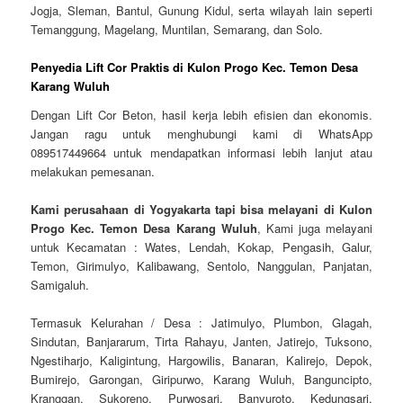
Jogja, Sleman, Bantul, Gunung Kidul, serta wilayah lain seperti
Temanggung, Magelang, Muntilan, Semarang, dan Solo.
Penyedia Lift Cor Praktis di Kulon Progo Kec. Temon Desa
Karang Wuluh
Dengan Lift Cor Beton, hasil kerja lebih efisien dan ekonomis.
Jangan ragu untuk menghubungi kami di WhatsApp
089517449664 untuk mendapatkan informasi lebih lanjut atau
melakukan pemesanan.
Kami perusahaan di Yogyakarta tapi bisa melayani di Kulon
Progo Kec. Temon Desa Karang Wuluh
, Kami juga melayani
untuk Kecamatan : Wates, Lendah, Kokap, Pengasih, Galur,
Temon, Girimulyo, Kalibawang, Sentolo, Nanggulan, Panjatan,
Samigaluh.
Termasuk Kelurahan / Desa : Jatimulyo, Plumbon, Glagah,
Sindutan, Banjararum, Tirta Rahayu, Janten, Jatirejo, Tuksono,
Ngestiharjo, Kaligintung, Hargowilis, Banaran, Kalirejo, Depok,
Bumirejo, Garongan, Giripurwo, Karang Wuluh, Banguncipto,
Kranggan, Sukoreno, Purwosari, Banyuroto, Kedungsari,