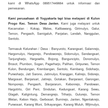
kami di WhatsApp 089517449664 untuk informasi dan
pemesanan.
Kami perusahaan di Yogyakarta tapi bisa melayani di Kulon
Progo Kec. Temon Desa Janten
, Kami juga melayani untuk
Kecamatan : Kokap, Wates, Kalibawang, Girimulyo, Galur,
Temon, Pengasih, Samigaluh, Panjatan, Lendah, Nanggulan,
Sentolo.
Termasuk Kelurahan / Desa : Banyuroto, Karangsari, Salamrejo,
Hargomulyo, Hargorejo, Pendoworejo, Sidomulyo, Sendangsari,
Tanjungharjo, Hargowilis, Bojong, Banguncipto, Donomulyo,
Brosot, Plumbon, Sogan, Pagerharjo, Palihan, Giripurwo, Temon
Kulon, Bendungan, Krembangan, Sentolo, Kembang, Sidoharjo,
Purwoharjo, Jati Sarono, Jatimulyo, Kranggan, Kalirejo, Sidorejo,
Margosari, Banjarsari, Jatirejo, Gotakan, Banjarasri, Garongan,
Nomporejo, Pengasih, Banjararum, Kebonrejo, Pandowan,
Hargotirto, Giri Peni, Sindutan, Kedungsari, Karang Sewu,
Glagah, Kaligintung, Demangrejo, Triharjo, Gulurejo, Temon
Wetan, Kebon Harjo, Gerbosari, Bumirejo, Janten, Ngentakrejo,
Purwosari, Karang Wuni, Srikayangan, Karang Wuluh, Wijimulyo,