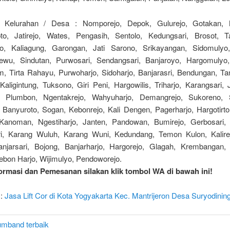
 Kelurahan / Desa : Nomporejo, Depok, Gulurejo, Gotakan, M
to, Jatirejo, Wates, Pengasih, Sentolo, Kedungsari, Brosot, T
, Kaliagung, Garongan, Jati Sarono, Srikayangan, Sidomulyo,
wu, Sindutan, Purwosari, Sendangsari, Banjaroyo, Hargomulyo
m, Tirta Rahayu, Purwoharjo, Sidoharjo, Banjarasri, Bendungan, Tan
Kaligintung, Tuksono, Giri Peni, Hargowilis, Triharjo, Karangsari,
o, Plumbon, Ngentakrejo, Wahyuharjo, Demangrejo, Sukoreno, S
 Banyuroto, Sogan, Kebonrejo, Kali Dengen, Pagerharjo, Hargotirto
Kanoman, Ngestiharjo, Janten, Pandowan, Bumirejo, Gerbosari
i, Karang Wuluh, Karang Wuni, Kedundang, Temon Kulon, Kalir
njarsari, Bojong, Banjarharjo, Hargorejo, Glagah, Krembangan, 
ebon Harjo, Wijimulyo, Pendoworejo.
ormasi dan Pemesanan silakan klik tombol WA di bawah ini!
 :
Jasa Lift Cor di Kota Yogyakarta Kec. Mantrijeron Desa Suryodinin