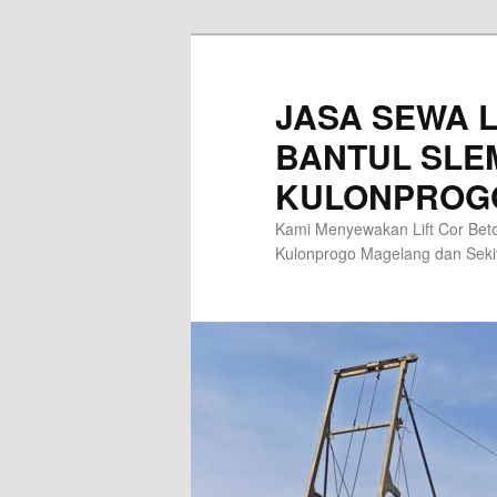
Skip
to
primary
JASA SEWA L
content
BANTUL SLE
KULONPROG
Kami Menyewakan Lift Cor Beto
Kulonprogo Magelang dan Sek