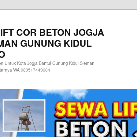
IFT COR BETON JOGJA
MAN GUNUNG KIDUL
O
n Untuk Kota Jogja Bantul Gunung Kidul Sleman
itarnya WA 089517449664