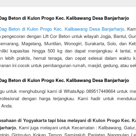
 Dag Beton di Kulon Progo Kec. Kalibawang Desa Banjarharjo
 Dag Beton di Kulon Progo Kec. Kalibawang Desa Banjarharjo
. Kam
 pengecoran dengan Lift Cor Beton untuk wilayah Jogja, Bantul, Gun
emarang, Magelang, Muntilan, Wonogiri, Surakarta, Solo, dan Keb
liki kapasitas hingga 500 kg dan dapat menjangkau 4 lantai, 
n lebih praktis, hemat tenaga, dan cepat selesai dalam waktu k
ayanan ini cocok untuk pembangunan rumah, masjid, gedung, atau se
 Dag Beton di Kulon Progo Kec. Kalibawang Desa Banjarharjo
agu untuk menghubungi kami di WhatsApp 089517449664 untuk me
rofesional dengan harga terjangkau. Kami hadir untuk menduk
i Anda.
sahaan di Yogyakarta tapi bisa melayani di Kulon Progo Kec. 
jarharjo
, Kami juga melayani untuk Kecamatan : Kalibawang, Galur,
ntolo, Girimulyo, Kokap, Temon, Samigaluh, Panjatan, Nanggulan, L