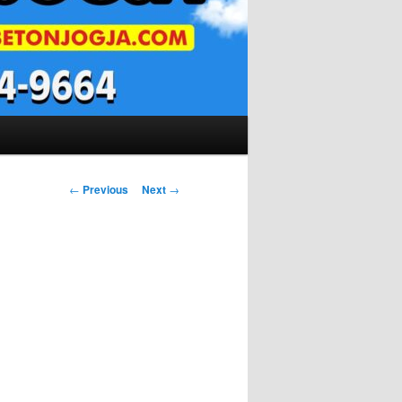
Post
←
Previous
Next
→
navigation