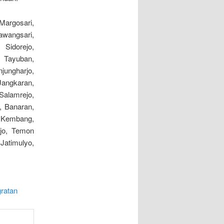
argosari,
awangsari,
 Sidorejo,
, Tayuban,
jungharjo,
 Jangkaran,
alamrejo,
, Banaran,
, Kembang,
ejo, Temon
Jatimulyo,
gratan