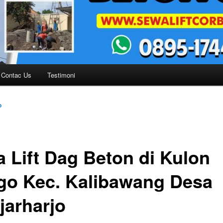
Contac Us
Testimoni
o
a Lift Dag Beton di Kulon
go Kec. Kalibawang Desa
jarharjo