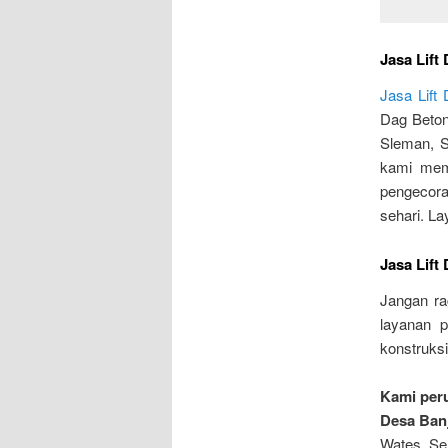
Jasa Lift
Jasa Lift
Dag Beton
Sleman, S
kami memi
pengecora
sehari. L
Jasa Lift
Jangan r
layanan p
konstruks
Kami peru
Desa Ban
Wates, Se