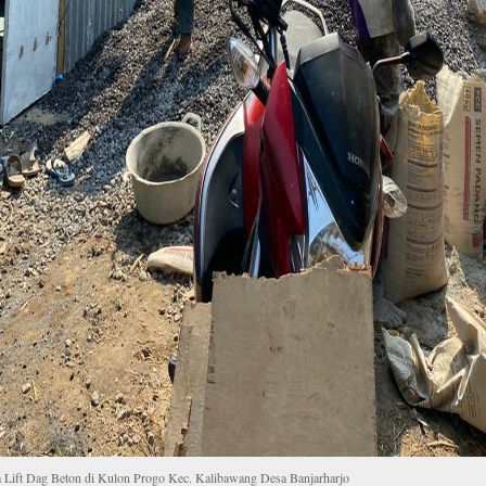
a Lift Dag Beton di Kulon Progo Kec. Kalibawang Desa Banjarharjo