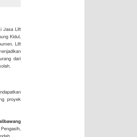
i Jasa Lift
ung Kidul,
umen. Lift
menjadikan
urang dari
kolah.
ndapatkan
ung proyek
Kalibawang
 Pengasih,
endah.