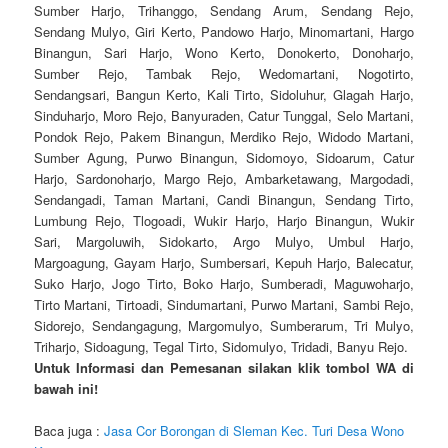
Sumber Harjo, Trihanggo, Sendang Arum, Sendang Rejo,
Sendang Mulyo, Giri Kerto, Pandowo Harjo, Minomartani, Hargo
Binangun, Sari Harjo, Wono Kerto, Donokerto, Donoharjo,
Sumber Rejo, Tambak Rejo, Wedomartani, Nogotirto,
Sendangsari, Bangun Kerto, Kali Tirto, Sidoluhur, Glagah Harjo,
Sinduharjo, Moro Rejo, Banyuraden, Catur Tunggal, Selo Martani,
Pondok Rejo, Pakem Binangun, Merdiko Rejo, Widodo Martani,
Sumber Agung, Purwo Binangun, Sidomoyo, Sidoarum, Catur
Harjo, Sardonoharjo, Margo Rejo, Ambarketawang, Margodadi,
Sendangadi, Taman Martani, Candi Binangun, Sendang Tirto,
Lumbung Rejo, Tlogoadi, Wukir Harjo, Harjo Binangun, Wukir
Sari, Margoluwih, Sidokarto, Argo Mulyo, Umbul Harjo,
Margoagung, Gayam Harjo, Sumbersari, Kepuh Harjo, Balecatur,
Suko Harjo, Jogo Tirto, Boko Harjo, Sumberadi, Maguwoharjo,
Tirto Martani, Tirtoadi, Sindumartani, Purwo Martani, Sambi Rejo,
Sidorejo, Sendangagung, Margomulyo, Sumberarum, Tri Mulyo,
Triharjo, Sidoagung, Tegal Tirto, Sidomulyo, Tridadi, Banyu Rejo.
Untuk Informasi dan Pemesanan silakan klik tombol WA di
bawah ini!
Baca juga :
Jasa Cor Borongan di Sleman Kec. Turi Desa Wono