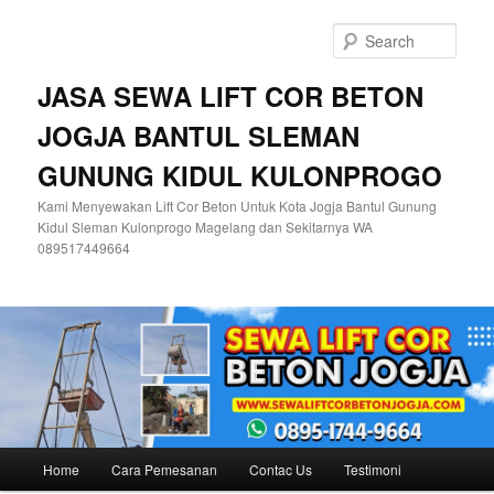
Skip
to
Sear
primary
content
JASA SEWA LIFT COR BETON
JOGJA BANTUL SLEMAN
GUNUNG KIDUL KULONPROGO
Kami Menyewakan Lift Cor Beton Untuk Kota Jogja Bantul Gunung
Kidul Sleman Kulonprogo Magelang dan Sekitarnya WA
089517449664
Main
Home
Cara Pemesanan
Contac Us
Testimoni
menu